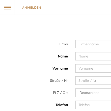
ANMELDEN
Online-Reservierung
MENU
Meine Buchung
Firma
Buchungscode einlösen
Name
zur Homepage
Vorname
Straße / Nr
Tisch-Reservierung
PLZ / Ort
Anfahrt & Kontakt
Telefon