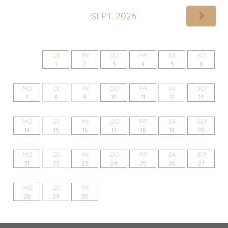
SEPT. 2026
DI.
MI.
DO.
FR.
SA.
SO.
1
2
3
4
5
6
MO.
DI.
MI.
DO.
FR.
SA.
SO.
7
8
9
10
11
12
13
MO.
DI.
MI.
DO.
FR.
SA.
SO.
14
15
16
17
18
19
20
MO.
DI.
MI.
DO.
FR.
SA.
SO.
21
22
23
24
25
26
27
MO.
DI.
MI.
28
29
30