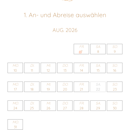
Rechtliches
1.
An- und Abreise auswählen
AUG. 2026
FR.
SA.
SO.
7
8
9
MO.
DI.
MI.
DO.
FR.
SA.
SO.
10
11
12
13
14
15
16
MO.
DI.
MI.
DO.
FR.
SA.
SO.
17
18
19
20
21
22
23
MO.
DI.
MI.
DO.
FR.
SA.
SO.
24
25
26
27
28
29
30
MO.
31